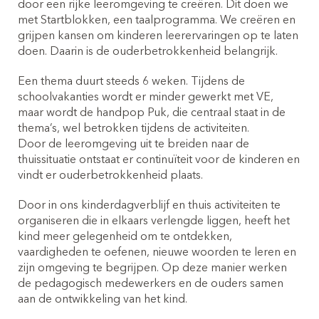
door een rijke leeromgeving te creëren. Dit doen we
met Startblokken, een taalprogramma. We creëren en
grijpen kansen om kinderen leerervaringen op te laten
doen. Daarin is de ouderbetrokkenheid belangrijk.
Een thema duurt steeds 6 weken. Tijdens de
Offerte peuteropvang
schoolvakanties wordt er minder gewerkt met VE,
maar wordt de handpop Puk, die centraal staat in de
thema’s, wel betrokken tijdens de activiteiten.
Door de leeromgeving uit te breiden naar de
Inschrijven buitenschoole opvang
thuissituatie ontstaat er continuïteit voor de kinderen en
(4-12 jaar)
vindt er ouderbetrokkenheid plaats.
Budel:
Door in ons kinderdagverblijf en thuis activiteiten te
organiseren die in elkaars verlengde liggen, heeft het
kind meer gelegenheid om te ontdekken,
vaardigheden te oefenen, nieuwe woorden te leren en
zijn omgeving te begrijpen. Op deze manier werken
Offerte buitenschoolse opvang
de pedagogisch medewerkers en de ouders samen
aan de ontwikkeling van het kind.
Wil je de netto eigen bijdrage