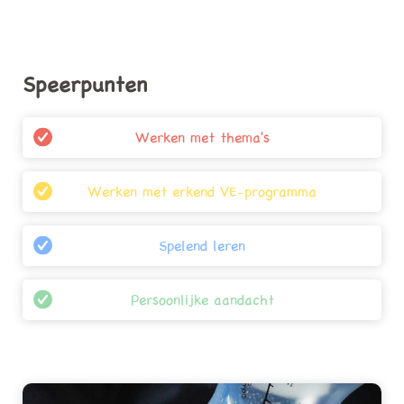
kinderopvangkosten eerst zelf
berekenen? Klik dan hier!
Speerpunten
Inschrijven kinderopvang
(0-4 jaar)
Werken met thema's
Werken met erkend VE-programma
Spelend leren
Persoonlijke aandacht
Inschrijven peuteropvang
(2-4 jaar)