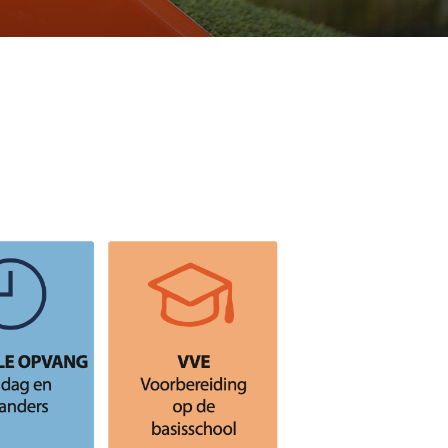
ijven buitenschoole
opvang
(4-12 jaar)