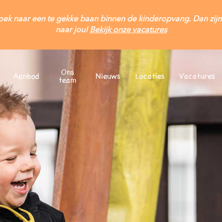
oek naar een te gekke baan binnen de kinderopvang. Dan zijn
naar jou!
Bekijk onze vacatures
Ons
Aanbod
Nieuws
Locaties
Vacatures
team
Offerte aanvragen
Inschrijven
ijven bij kinderdagverblijf Mira? Kies hieronder het juiste online 
blijvende offerte ontvangen? Kies hieronder het juiste online of