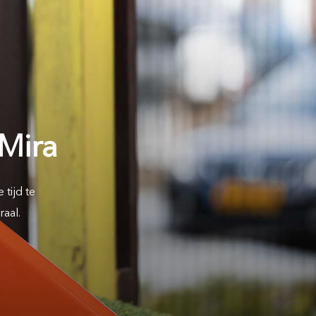
rte peuteropvang
ijven buitenschoole
opvang
(4-12 jaar)
Mira
 tijd te
raal.
en? Klik dan hier!