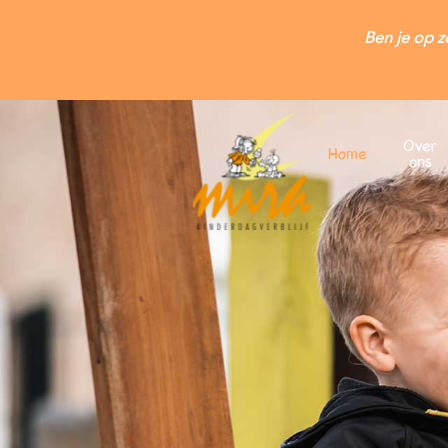
Ben je op z
Over
Home
ons
Wilt u zich inschr
Wilt u een vrij
Valkenswaard: