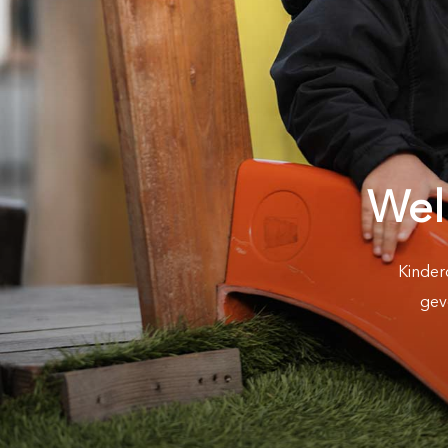
Offerte aanvr
Inschrijven kinde
(0-4 jaar)
Budel:
Wel
Kinderd
geve
Wil je de netto e