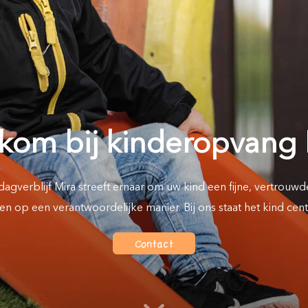
agen
Offerte kinderopvang
Offe
ropvang
Inschrijven peuteropvang
Inschr
(2-4 jaar)
kom bij kinderopvang 
agverblijf Mira streeft ernaar om uw kind een fijne, vertrouwde
n op een verantwoordelijke manier. Bij ons staat het kind cent
Offerte buitenschoolse opvang
Contact
igen bijdrage kinderopvangkosten eerst zelf bereken