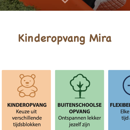
ropvang
Inschrijven peuteropvang
Inschr
(2-4 jaar)
Kinderopvang Mira