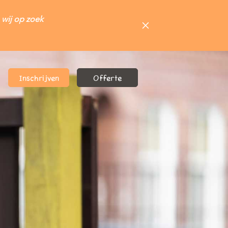
 wij op zoek
Inschrijven
Offerte
inschrijfformulier!
ferte formulier!