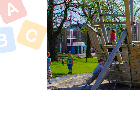
Offerte aanvr
Inschrijven kinde
(0-4 jaar)
Budel:
Wil je de netto e