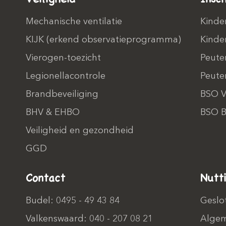
Mechanische ventilatie
Kinde
KIJK (erkend observatieprogramma)
Kinde
Vierogen-toezicht
Peute
Legionellacontrole
Peute
Brandbeveiliging
BSO V
BHV & EHBO
BSO B
Veiligheid en gezondheid
GGD
Contact
Nutt
Budel: 0495 - 49 43 84
Geslo
Valkenswaard: 040 - 207 08 21
Algem