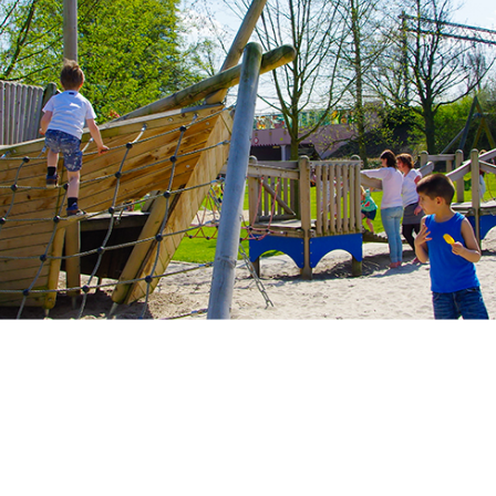
agen
Offerte kinderopvang
Offe
ropvang
Inschrijven peuteropvang
Inschr
(2-4 jaar)
Offerte buitenschoolse opvang
igen bijdrage kinderopvangkosten eerst zelf bereken