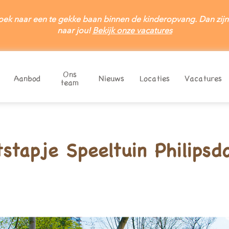
oek naar een te gekke baan binnen de kinderopvang. Dan zijn
naar jou!
Bekijk onze vacatures
Ons
Aanbod
Nieuws
Locaties
Vacatures
team
Offerte aanvragen
Inschrijven
ijven bij kinderdagverblijf Mira? Kies hieronder het juiste online 
blijvende offerte ontvangen? Kies hieronder het juiste online of
tstapje Speeltuin Philipsd