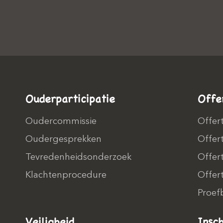
Ouderparticipatie
Offe
Oudercommissie
Offer
Oudergesprekken
Offer
Tevredenheidsonderzoek
Offer
Klachtenprocedure
Offer
Proef
Veiligheid
Insc