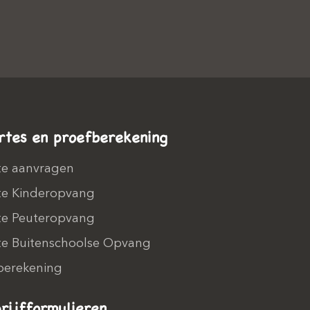
rtes en proefberekening
te aanvragen
te Kinderopvang
te Peuteropvang
te Buitenschoolse Opvang
berekening
hrijfformulieren