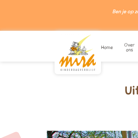
Ben je op z
Over
Home
ons
Wilt u zich inschr
Wilt u een vrij
Ui
Valkenswaard: