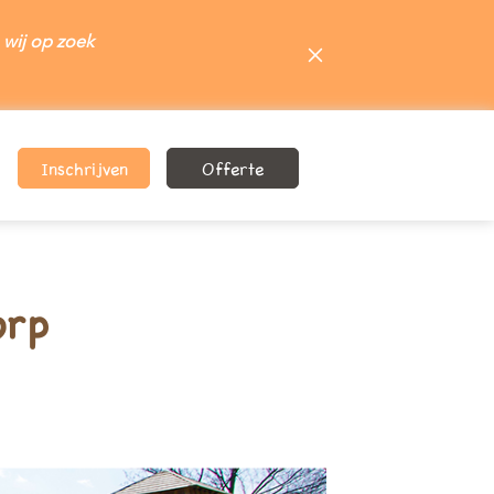
 wij op zoek
Inschrijven
Offerte
inschrijfformulier!
ferte formulier!
orp