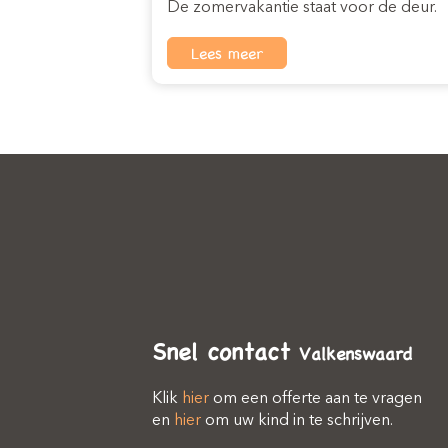
De zomervakantie staat voor de deur.
Lees meer
Snel contact
Valkenswaard
Klik
hier
om een offerte aan te vragen
en
hier
om uw kind in te schrijven.