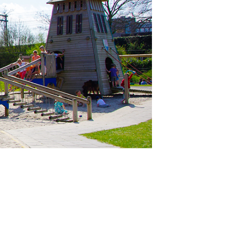
rte peuteropvang
ijven buitenschoole
opvang
(4-12 jaar)
en? Klik dan hier!