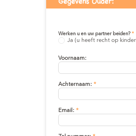
Gegevens Ouder:
Offerte aanvr
Inschrijven kinde
Werken u en uw partner beiden?
*
(0-4 jaar)
Ja (u heeft recht op kind
Budel:
Voornaam:
Achternaam:
*
Email:
*
Wil je de netto e