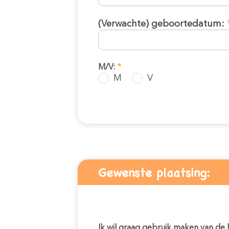
(Verwachte) geboortedatum:
M/V:
*
M
V
Gewenste plaatsing:
Ik wil graag gebruik maken van de l