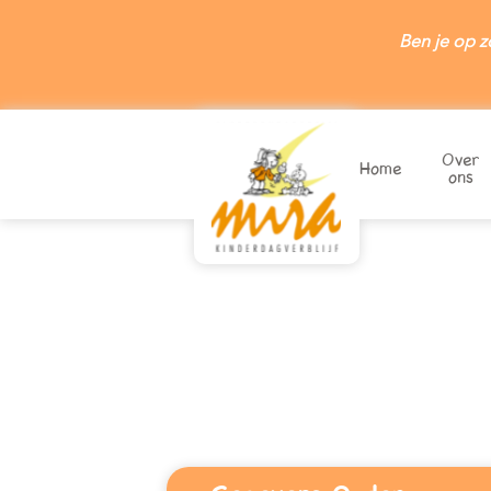
Ben je op z
Over
Home
ons
Wilt u zich inschr
Wilt u een vrij
Valkenswaard: