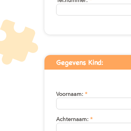
Inschrijven kinde
Tel.nummer:
*
(0-4 jaar)
Gegevens Kind:
Voornaam:
*
Achternaam:
*