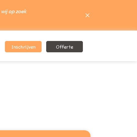
 wij op zoek
Inschrijven
Offerte
inschrijfformulier!
ferte formulier!