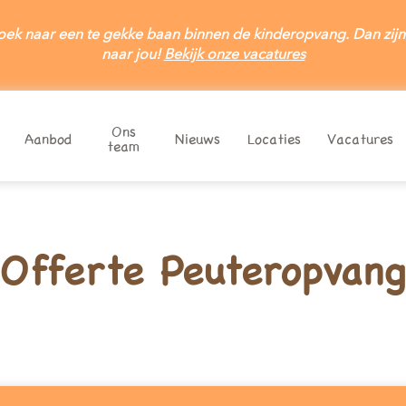
oek naar een te gekke baan binnen de kinderopvang. Dan zijn
naar jou!
Bekijk onze vacatures
Ons
Aanbod
Nieuws
Locaties
Vacatures
team
Offerte aanvragen
Inschrijven
ijven bij kinderdagverblijf Mira? Kies hieronder het juiste online 
blijvende offerte ontvangen? Kies hieronder het juiste online of
Offerte Peuteropvang