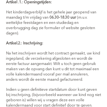
Artikel .1.: Openingstijden:
Offerte aanvragen
Het kinderdagverblijf is het gehele jaar geopend van
maandag t/m vrijdag van
06.30-18.30 uur
(m.u.v.
Inschrijven kinderopvang
wettelijke feestdagen en een studiedag en
(0-4 jaar)
overbrugging dag zie formulier of website gesloten
dagen).
Artikel.2.: Inschrijving:
Na het inschrijven wordt het contract gemaakt, uw kind
ingepland, de verzekering afgesloten en wordt de
eerste factuur aangemaakt. Wilt u toch geen gebruik
maken van de opvang dan kunt u dit tot maximaal een
Offerte kinderopvang
volle kalendermaand vooraf per mail annuleren,
anders wordt de eerste maand gefactureerd.
Indien u geen definitieve startdatum door kunt geven
Inschrijven peuteropvang
bij inschrijving, (bijvoorbeeld wanneer uw kind nog niet
(2-4 jaar)
geboren is) willen wij u vragen deze een volle
kalendermaand voor start definitief door te geven.