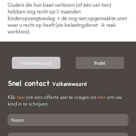
Ouders die hun baan verliezen (of één van hen)
hebben nog recht op 3 maanden
kinderopvangtoeslag
+ de nog niet opgemaakte uren
waar u recht op heeft (zie belastingdienst:
ik raak
werkloos).
Valkenswaard
Budel
Snel contact
Valkenswaard
Klik
hier
om een offerte aan te vragen en
hier
om uw
kind in te schrijven.