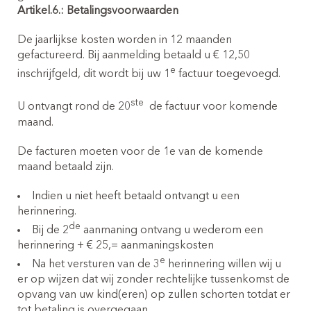
Artikel.6.: Betalingsvoorwaarden
De jaarlijkse kosten worden in 12 maanden
gefactureerd. Bij aanmelding betaald u € 12,50
e
inschrijfgeld, dit wordt bij uw 1
factuur toegevoegd.
ste
U ontvangt rond de 20
de factuur voor komende
maand.
De facturen moeten voor de 1e van de komende
maand betaald zijn.
Indien u niet heeft betaald ontvangt u een
herinnering.
de
Bij de 2
aanmaning ontvang u wederom een
herinnering + € 25,= aanmaningskosten
e
Na het versturen van de 3
herinnering willen wij u
er op wijzen dat wij zonder rechtelijke tussenkomst de
opvang van uw kind(eren) op zullen schorten totdat er
tot betaling is overgegaan .