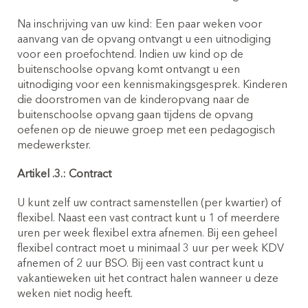
Na inschrijving van uw kind: Een paar weken voor
aanvang van de opvang ontvangt u een uitnodiging
voor een proefochtend. Indien uw kind op de
buitenschoolse opvang komt ontvangt u een
Offerte peuteropvang
uitnodiging voor een kennismakingsgesprek. Kinderen
die doorstromen van de kinderopvang naar de
buitenschoolse opvang gaan tijdens de opvang
oefenen op de nieuwe groep met een pedagogisch
Inschrijven buitenschoole opvang
medewerkster.
(4-12 jaar)
Artikel .3.: Contract
Budel:
U kunt zelf uw contract samenstellen (per kwartier) of
flexibel. Naast een vast contract kunt u 1 of meerdere
uren per week flexibel extra afnemen. Bij een geheel
flexibel contract moet u minimaal 3 uur per week KDV
Offerte buitenschoolse opvang
afnemen of 2 uur BSO. Bij een vast contract kunt u
vakantieweken uit het contract halen wanneer u deze
weken niet nodig heeft.
Wil je de netto eigen bijdrage