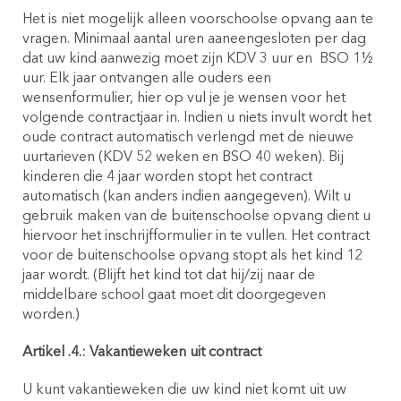
kinderopvangkosten eerst zelf
Het is niet mogelijk alleen voorschoolse opvang aan te
berekenen? Klik dan hier!
vragen. Minimaal aantal uren aaneengesloten per dag
dat uw kind aanwezig moet zijn KDV 3 uur en
BSO 1½
Inschrijven kinderopvang
uur. Elk jaar ontvangen alle ouders een
(0-4 jaar)
wensenformulier, hier op vul je je wensen voor het
volgende contractjaar in. Indien u niets invult wordt het
oude contract automatisch verlengd met de nieuwe
uurtarieven (KDV 52 weken en BSO 40 weken). Bij
kinderen die 4 jaar worden stopt het contract
automatisch (kan anders indien aangegeven). Wilt u
gebruik maken van de buitenschoolse opvang dient u
hiervoor het inschrijfformulier in te vullen. Het contract
voor de buitenschoolse opvang stopt als het kind 12
jaar wordt. (Blijft het kind tot dat hij/zij naar de
middelbare school gaat moet dit doorgegeven
worden.)
Inschrijven peuteropvang
(2-4 jaar)
Artikel .4.: Vakantieweken uit contract
U kunt vakantieweken die uw kind niet komt uit uw