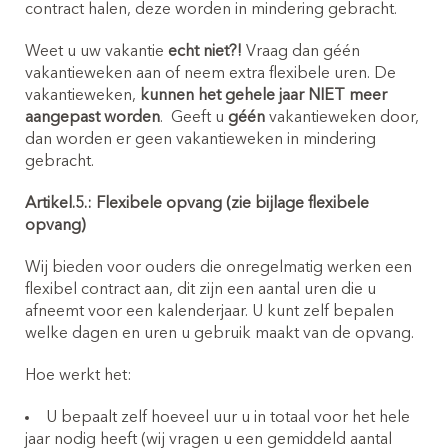
contract halen, deze worden in mindering gebracht.
Weet u uw vakantie
echt niet?!
Vraag dan géén
vakantieweken aan of neem extra flexibele uren. De
vakantieweken,
kunnen het gehele jaar NIET meer
aangepast worden
.
Geeft u
géén
vakantieweken door,
dan worden er geen vakantieweken in mindering
gebracht.
Inschrijven buitenschoole opvang
Artikel.5.: Flexibele opvang (zie bijlage flexibele
(4-12 jaar)
opvang)
Wij bieden voor ouders die onregelmatig werken een
flexibel contract aan, dit zijn een aantal uren die u
afneemt voor een kalenderjaar. U kunt zelf bepalen
welke dagen en uren u gebruik maakt van de opvang.
Hoe werkt het:
U bepaalt zelf hoeveel uur u in totaal voor het hele
jaar nodig heeft (wij vragen u een gemiddeld aantal