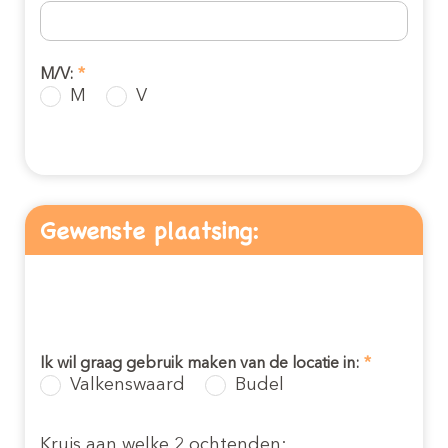
kinderopvangkosten eerst zelf
berekenen? Klik dan hier!
M/V:
*
Inschrijven kinderopvang
M
V
(0-4 jaar)
Gewenste plaatsing:
Ik wil graag gebruik maken van de locatie in:
*
Inschrijven peuteropvang
Valkenswaard
Budel
(2-4 jaar)
Kruis aan welke 2 ochtenden: